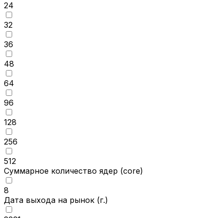
24
32
36
48
64
96
128
256
512
Суммарное количество ядер
(core)
8
Дата выхода на рынок
(г.)