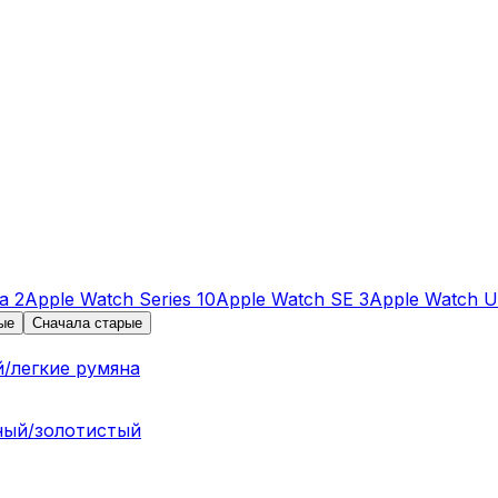
a 2
Apple Watch Series 10
Apple Watch SE 3
Apple Watch Ul
ые
Сначала старые
й/легкие румяна
дный/золотистый