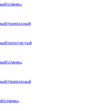
дный/сланец
одный/природный
дный/золотистый
дный/сланец
одный/природный
ый/сланец