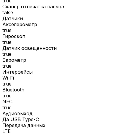
true
Сканер отпечатка пальца
false
Датчики
Акселерометр
true
Гироскоп
true
Датчик освещенности
true
Барометр
true
Интерфейсы
Wi-Fi
true
Bluetooth
true
NFC
true
Аудиовыход
Да USB Type-C
Передача данных
LTE