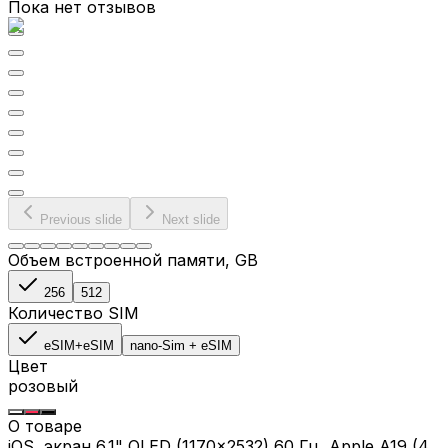
Пока нет отзывов
Previous slide
Next slide
Объем встроенной памяти
, GB
256
512
Количество SIM
eSIM+eSIM
nano-Sim + eSIM
Цвет
розовый
О товаре
iOS, экран 6.1" OLED (1170x2532) 60 Гц, Apple A19 (4