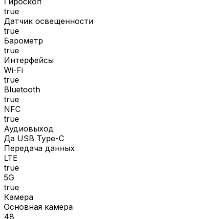
Гироскоп
true
Датчик освещенности
true
Барометр
true
Интерфейсы
Wi-Fi
true
Bluetooth
true
NFC
true
Аудиовыход
Да USB Type-C
Передача данных
LTE
true
5G
true
Камера
Основная камера
48