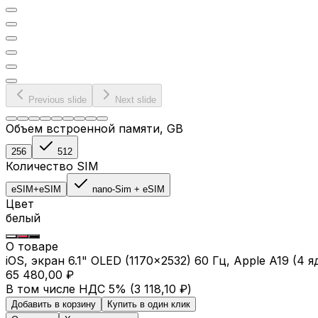
Previous slide
Next slide
Объем встроенной памяти
, GB
256
512
Количество SIM
eSIM+eSIM
nano-Sim + eSIM
Цвет
белый
О товаре
iOS, экран 6.1" OLED (1170x2532) 60 Гц, Apple A19 (4
65 480,00 ₽
В том числе НДС 5% (
3 118,10 ₽
)
Добавить в корзину
Купить в один клик