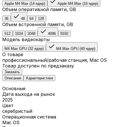
Apple M4 Max (14 ядер)
Apple M4 Max (16 ядер)
Объем оперативной памяти
, GB
36
48
64
128
Объем встроенной памяти
, GB
512
1024
2048
4096
8192
Модель видеокарты
M4 Max GPU (32 ядер)
M4 Max GPU (40 ядер)
О товаре
профессиональный/рабочая станция, Mac OS
Товар доступен по предзаказу
Заказать
Описание
Характеристики
Основные
Дата выхода на рынок
2025
Цвет
серебристый
Операционная система
Mac OS