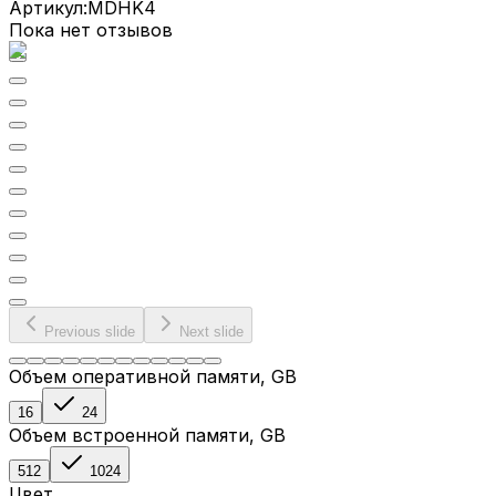
Артикул:
MDHK4
Пока нет отзывов
Previous slide
Next slide
Объем оперативной памяти
, GB
16
24
Объем встроенной памяти
, GB
512
1024
Цвет