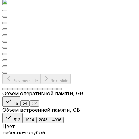
Previous slide
Next slide
Объем оперативной памяти
, GB
16
24
32
Объем встроенной памяти
, GB
512
1024
2048
4096
Цвет
небесно-голубой