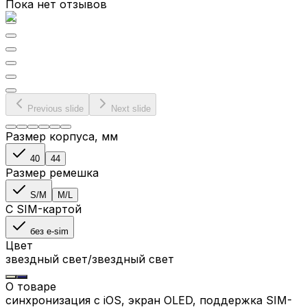
Пока нет отзывов
Previous slide
Next slide
Размер корпуса
, мм
40
44
Размер ремешка
S/M
M/L
С SIM-картой
без e-sim
Цвет
звездный свет/звездный свет
О товаре
синхронизация с iOS, экран OLED, поддержка SIM-