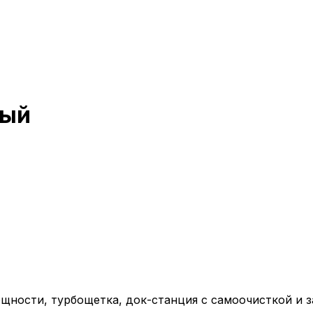
ный
щности, турбощетка, док-станция с самоочисткой и з