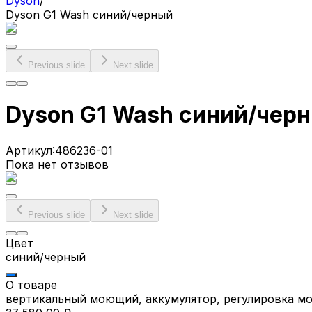
Dyson
/
Dyson G1 Wash синий/черный
Previous slide
Next slide
Dyson G1 Wash синий/чер
Артикул:
486236-01
Пока нет отзывов
Previous slide
Next slide
Цвет
синий/черный
О товаре
вертикальный моющий, аккумулятор, регулировка мо